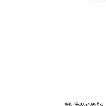
鲁ICP备16024896号-1