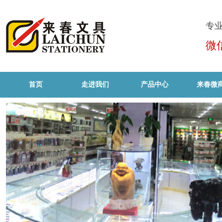
专
微
首页
走进我们
产品中心
来春微