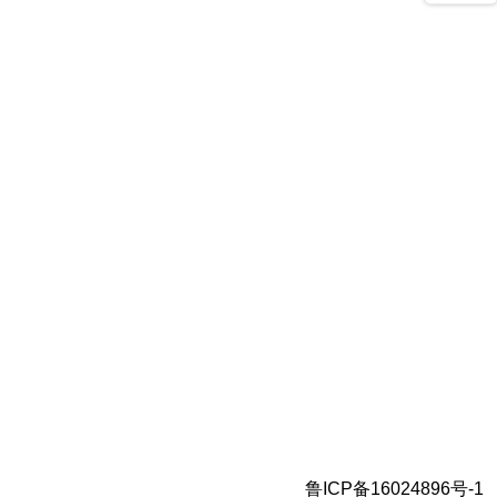
鲁ICP备16024896号-1