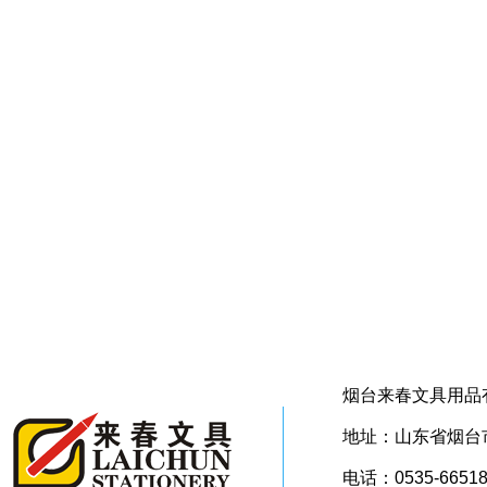
烟台来春文具用品
地址：山东省烟台市
电话：0535-66518