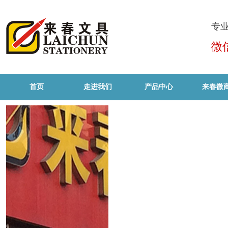
专
微
首页
走进我们
产品中心
来春微