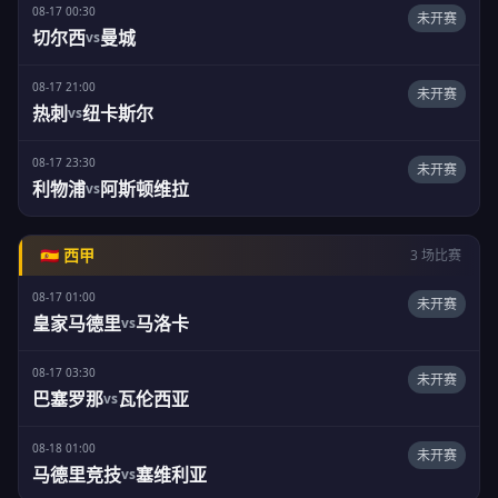
08-17 00:30
未开赛
切尔西
曼城
vs
08-17 21:00
未开赛
热刺
纽卡斯尔
vs
08-17 23:30
未开赛
利物浦
阿斯顿维拉
vs
🇪🇸 西甲
3 场比赛
08-17 01:00
未开赛
皇家马德里
马洛卡
vs
08-17 03:30
未开赛
巴塞罗那
瓦伦西亚
vs
08-18 01:00
未开赛
马德里竞技
塞维利亚
vs