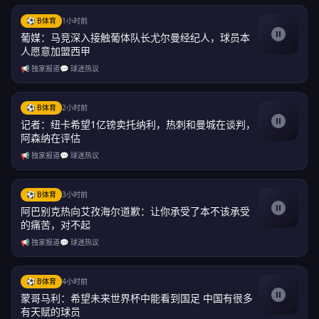
⚽ B体育
1小时前
葡媒：马竞深入接触葡体队长尤尔曼经纪人，球员本
人愿意加盟西甲
📢 独家报道
💬 球迷热议
⚽ B体育
2小时前
记者：纽卡希望1亿镑卖托纳利，热刺和曼城在谈判，
阿森纳在评估
📢 独家报道
💬 球迷热议
⚽ B体育
3小时前
阿巴别克热向艾孜海尔道歉：让你承受了本不该承受
的痛苦，对不起
📢 独家报道
💬 球迷热议
⚽ B体育
4小时前
蒙哥马利：希望未来世界杯中能看到国足 中国有很多
有天赋的球员