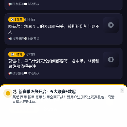
📢 独家报道
💬 球迷热议
⚽ B体育
5小时前
图赫尔：凯恩今天的表现很完美，赖斯的伤势问题不
大
📢 独家报道
💬 球迷热议
⚽ B体育
6小时前
莫雷托：皇马计划无论如何都要签一名中场，M费和
恩佐都值得关注
📢 独家报道
💬 球迷热议
×
⚽ 新赛季火热开启 · 五大联赛+欧冠
⚽ B体育 · 足球第一站
英超·西甲·德甲·意甲·法甲全面开战！新用户注册即送观赛礼包，高清
全球足球赛事高清直播 · 实时比分 · 深度资讯
直播尽在B体育。
立即观看直播
领取优惠