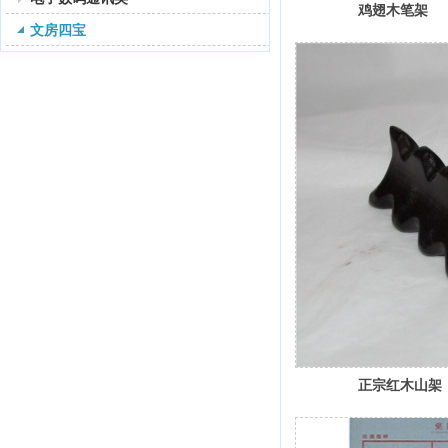
鸡翅木笔架
文房四宝
正宗红木山架