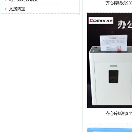
齐心碎纸机S3
文房四宝
齐心碎纸机S4